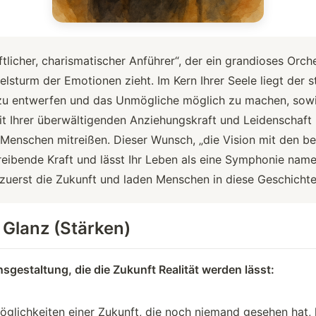
ftlicher, charismatischer Anführer“, der ein grandioses Orche
lsturm der Emotionen zieht. Im Kern Ihrer Seele liegt der st
 zu entwerfen und das Unmögliche möglich zu machen, sow
t Ihrer überwältigenden Anziehungskraft und Leidenschaft i
Menschen mitreißen. Dieser Wunsch, „die Vision mit den b
e treibende Kraft und lässt Ihr Leben als eine Symphonie nam
 zuerst die Zukunft und laden Menschen in diese Geschichte
r Glanz (Stärken)
sgestaltung, die die Zukunft Realität werden lässt:
glichkeiten einer Zukunft, die noch niemand gesehen hat, l