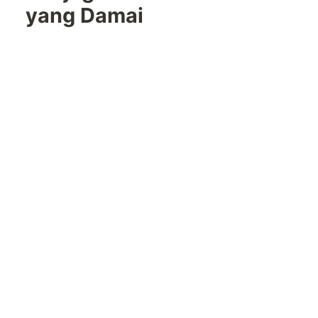
yang Damai