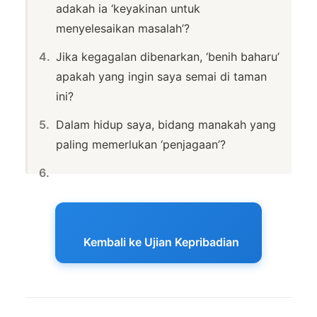
adakah ia ‘keyakinan untuk
menyelesaikan masalah’?
Jika kegagalan dibenarkan, ‘benih baharu’
apakah yang ingin saya semai di taman
ini?
Dalam hidup saya, bidang manakah yang
paling memerlukan ‘penjagaan’?
Kembali ke Ujian Kepribadian