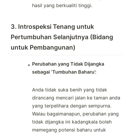
hasil yang berkualiti tinggi.
3. Introspeksi Tenang untuk
Pertumbuhan Selanjutnya (Bidang
untuk Pembangunan)
Perubahan yang Tidak Dijangka
sebagai ‘Tumbuhan Baharu’:
Anda tidak suka benih yang tidak
dirancang mencari jalan ke taman anda
yang terpelihara dengan sempurna.
Walau bagaimanapun, perubahan yang
tidak dijangka ini kadangkala boleh
memegang potensi baharu untuk