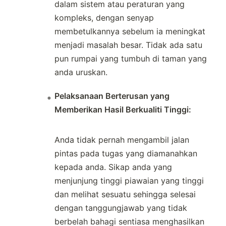
dalam sistem atau peraturan yang
kompleks, dengan senyap
membetulkannya sebelum ia meningkat
menjadi masalah besar. Tidak ada satu
pun rumpai yang tumbuh di taman yang
anda uruskan.
Pelaksanaan Berterusan yang
Memberikan Hasil Berkualiti Tinggi:
Anda tidak pernah mengambil jalan
pintas pada tugas yang diamanahkan
kepada anda. Sikap anda yang
menjunjung tinggi piawaian yang tinggi
dan melihat sesuatu sehingga selesai
dengan tanggungjawab yang tidak
berbelah bahagi sentiasa menghasilkan