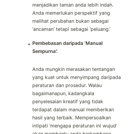
menjadikan taman anda lebih indah.
Anda memerlukan perspektif yang
melihat perubahan bukan sebagai
‘ancaman’ tetapi sebagai ‘peluang.’
Pembebasan daripada ‘Manual
Sempurna’:
Anda mungkin merasakan tentangan
yang kuat untuk menyimpang daripada
peraturan dan prosedur. Walau
bagaimanapun, kadangkala
penyelesaian kreatif yang tidak
terdapat dalam manual memberikan
hasil yang terbaik. Mempersoalkan
intipati ‘mengapa peraturan ini wujud’
akan membantu anda berkembang