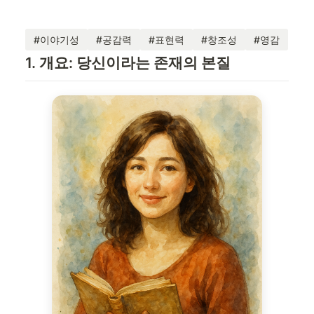
#이야기성
#공감력
#표현력
#창조성
#영감
1. 개요: 당신이라는 존재의 본질