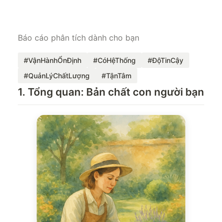
Báo cáo phân tích dành cho bạn
#VậnHànhỔnĐịnh
#CóHệThống
#ĐộTinCậy
#QuảnLýChấtLượng
#TậnTâm
1. Tổng quan: Bản chất con người bạn