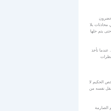
يحضرون
محادثات بلا
تى يتم حلها
قط. عندما تأخذ
نظرات
خص الحكيم لا
صقل نفسه من
م الصارمة