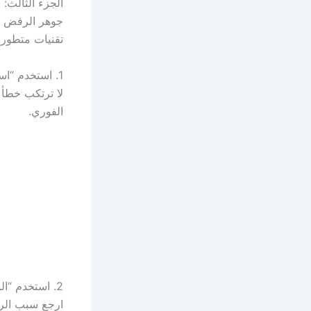
الجزء الثالث:
جوهر الرفض لي
تقنيات متطورة
1. استخدم “استراتيجية الفارق الزمني”
لا ترتكب خطأ ا
الفوري.
2. استخدم “المبادئ الداخلية” و “النظام” كدرع
ارجع سبب الرف