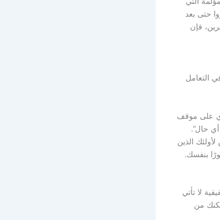
ؤلمة التي
وا حتى بعد
خرين، فإن
ي التعامل
وي على موقف
ي حال”.
أولئك الذين
رًا بنفسك.
قية لا تأتي
مكنك من