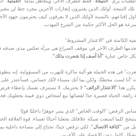
الطلبات يرى
“النتيجة”
فقط للطرف الآخر، ويتجاهل تمامًا
“العملية”
الم
تلك النتيجة. أولئك الذين يعتبرون إنجازات الآخرين مجرد حظ لن يتغير
ا تحاول إقناعهم. بالنسبة لأولئك الذين لا يعرفون كيف يحترمون جهود الآ
 بسرعة هو الحل الأكثر حكمة من الشرح المهذب.
ستخدمها الطرف الآخر في موقف الصراع هي مرآة تعكس مدى صدقه ف
كل خاص عبارة
“أنا آسف إذا شعرت بذلك”
.
رت” في هذه الجملة هو آلية ماكرة للتهرب من المسؤولية. إنه ينط
“أنا لست مخطئًا، ولكن بما أنك مستاء لأنك حساس، فسأعتذر على أ
كرر هذا
“الاعتذار الزائف”
لا يحترمك. لا تستنزف نفسك بإعطاء فرص ل
زائفة. الحياة قصيرة جدًا لقضائها مع أشخاص ذوي قيمة يجعلونك فخو
أساس الرفض: “الوقت الخاص” الذي يبني جوهرًا داخليًا قويًا
ستنجح كلما اتسعت شبكة علاقاتك يجعلنا أحيانًا تعساء. قوة العلاقة الحقي
بل من
“كثافة الاتصال”
. لكي ترفض جيدًا، تحتاج إلى مساحة داخلية ي
 بشكل كامل دون الاعتماد على الآخرين.