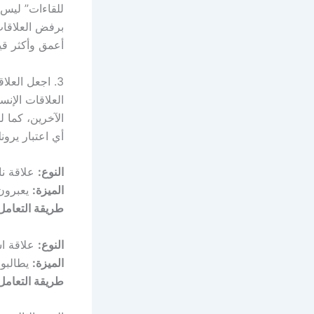
للقاءات” ليس 
برفض العلاقات 
أعمق وأكثر قي
3. اجعل العلاقات موضوعية باستخدام “نظام النقاط”
العلاقات الإن
الآخرين، كما ل
أي اعتبار يرو
النوع:
علاقة ن
الميزة:
يعبرون
طريقة التعامل
النوع:
علاقة اس
الميزة:
يطالبو
طريقة التعامل