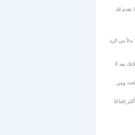
 نقدم لك
بدلاً من الرد
توفير الوقت: أجب: “هل يمكنني التحقق من جدولي الزمني وإبلاغك بعد 3
لحة، ومن
ثر إقناعًا