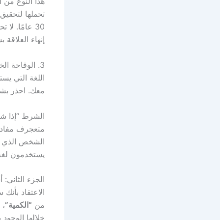
هذا النوع من 
تحملها لتحقيق 
30 عامًا. ل
إنهاء العلاقة
3. الوقاحة الخفية الكامنة في “الاعتذار المشروط”
اللغة التي ي
معك. احذر بش
الشرط “إذا شع
متعجرف مفاده 
الشخص الذي ي
يستخدمون لغة 
الجزء الثاني: 
الاعتقاد بأنك 
من
“الكمية”
، 
خلالها الوجود