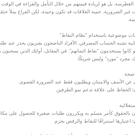
الغطرسة. بل هو لزيادة قيمتهم من خلال التأمل والقراءة في الوقت 
غير الضرورية. حمية العلاقات قد تكون وحيدة، لكن الفراغ يملأ حتمًا
مة.
سانية تشبه الحساب المصرفي. الأفراد الناضجون يقتربون بحذر عند 
و كانوا يستخدمون “نقاط ائتمانهم”. في المقابل، أولئك الذين يسحبون ب
نك مجرد “مورد” وليس شريكًا.
اضجة
 عن الأسف والامتنان ويطلبون فقط عند الضرورة القصوى
:
الحفاظ على علاقة تدعم نمو الطرفين
تغلالية
ن بالحقوق كأمر مسلم به ويكررون طلبات صغيرة للحصول على مك
:
اعتبارها استنزافًا للنقاط والرفض بحزم