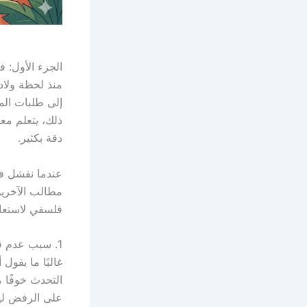
الجزء الأول: 
منذ لحظة ولادت
إلى طلبات الم
ذلك، يتعلم م
دقة بكثير.
عندما نفشل ف
مطالب الآخرين
فلسفي لاستعادة
1. سبب عدم قدرتنا على الرفض ليس “اللطف” بل غياب “المبادئ”
غالبًا ما يقول
التحدث خوفًا 
على الرفض ل