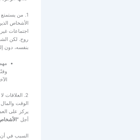
1. من يستمتع بالعزلة يصبح سيد العلاقة
الأشخاص الذين
اجتماعات غير 
روح. لكن الشخ
بنفسه، دون إلق
مهمة
وقتً
الآخ
2. العلاقات لا تتوسع بل “تضيق بدقة”
الوقت والمال 
يركز على العم
أجل
“الأشخاص 
السبب في أن ا