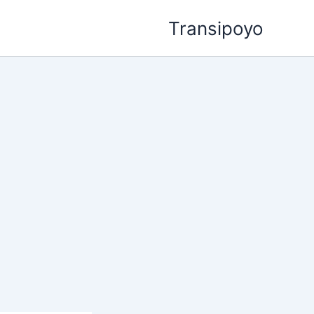
خطي
Transipoyo
لى
لمحتوى