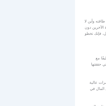
اقته وأين لا
 الآخرين دون
ل، فإنك تخطو
ًا مع
تي حققتها
رات عالية
 المال في