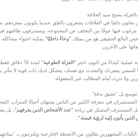
 يعانون دائمًا في العلاقات يشعرون بالقلق عندما يكونون بمفردهم. 
مرغوب فيها خوفًا من التخلف عن المجموعة، ويستنزفون طاقتهم في 
ص البالغ الحقيقي هو من يمتلك
“وعاءً داخليًا”
يمكنه احتواء مشاكله ح
ائها على الآخرين.
 عملية: ابتداءً من اليوم، اختر
“العزلة الطوعية”
لمدة 10 دقائق ف
ا للمشي بمفردك والتحدث مع نفسك، يتشكل لديك ذات قوية لا تتأثر ب
رين ولا تتردد أمام المطالب غير المعقولة.
المستثمران في معرفة الكثير من الناس يشبهان أحيانًا السراب. الش
ل المستنزف المتمثل في زيادة
“عدد الأشخاص الذين يعرفهم”
، بل ي
الذين يأتون إليه لرؤية قيمته”
.
لكتاب المشهورين يقللون من الأنشطة الخارجية ويلتزمون بـ “مبادئه