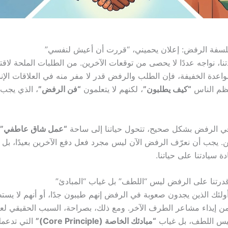
فلسفة الرفض: إعلان يحميني، “قررت أن أعيش لنفسي”
نا، نواجه عددًا لا يحصى من توقعات الآخرين. من الطلبات الملحة لاق
واعدة الخفيفة، فإن الطلب والرفض قدر لا مفر منه في العلاقات الإنس
عظم الناس
“كيف يطلبون”
، لكنهم لا يتعلمون
“فن الرفض”
، الذي يجب 
ي الرفض بشكل صحيح، تتحول حياتنا إلى ساحة
“عمل شاق عاطفي”
. يجب أن نعرّف الرفض الآن ليس مجرد فعل دفع الآخرين بعيدًا، بل 
 سيادتنا على حياتنا.
 أولئك الذين يجدون صعوبة في الرفض إنهم طيبون جدًا، أو أنهم لا يس
من إيذاء مشاعر الطرف الآخر. ومع ذلك، بصراحة، السبب الحقيقي لعد
يس اللطف، بل غياب
“مبادئك الخاصة (Core Principle)”
التي تدعمك