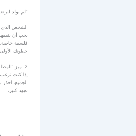
“لم نولد لنرض
الشخص الذي لد
يجب أن ينفقها
فلسفة خاصة. ا
خطوتك الأولى ن
2. ميز “المطالب الاستغلالية” التي تتجاهل العملية وتطمع في النتائج فقط
إذا كنت ترغب 
الجميع. احذر 
بجهد كبير.