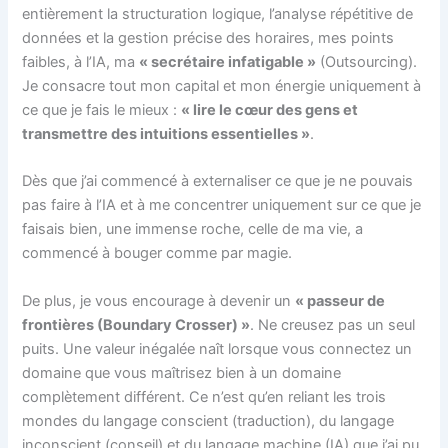
entièrement la structuration logique, l’analyse répétitive de
données et la gestion précise des horaires, mes points
faibles, à l’IA, ma
« secrétaire infatigable »
(Outsourcing).
Je consacre tout mon capital et mon énergie uniquement à
ce que je fais le mieux :
« lire le cœur des gens et
transmettre des intuitions essentielles »
.
Dès que j’ai commencé à externaliser ce que je ne pouvais
pas faire à l’IA et à me concentrer uniquement sur ce que je
faisais bien, une immense roche, celle de ma vie, a
commencé à bouger comme par magie.
De plus, je vous encourage à devenir un
« passeur de
frontières (Boundary Crosser) »
. Ne creusez pas un seul
puits. Une valeur inégalée naît lorsque vous connectez un
domaine que vous maîtrisez bien à un domaine
complètement différent. Ce n’est qu’en reliant les trois
mondes du langage conscient (traduction), du langage
inconscient (conseil) et du langage machine (IA) que j’ai pu